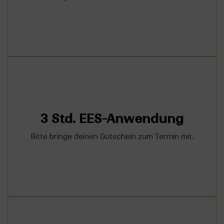
Gutschein einlösen
Jetzt Termin buchen
3 Std. EES-Anwendung
3-stündiger Aufenthalt im EES-Raum
Bitte bringe deinen Gutschein zum Termin mit.
Gutschein einlösen