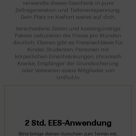
verwandle dieses Geschenk in pure
Zellregeneration und Tiefenentspannung.
Dein Platz im Kraftort wartet auf dich.
Verschiedene Zeiten und kostengünstige
Pakete reduzieren die Preise pro Stunden
deutlich. Ebenso gibt es Preisnachlässe für
Kinder, Studenten, Personen mit
körperlichen Einschränkungen, chronisch
Kranke, Empfänger der Grundsicherung
oder Veteranen sowie Mitglieder von
Unifyd.tv
Jetzt Termin buchen
2 Std. EES-Anwendung
2-stündiger Aufenthalt im EES-Raum
Bitte bringe deinen Gutschein zum Termin mit.