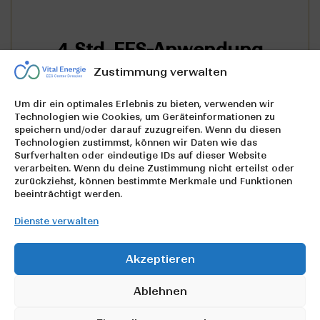
Jetzt Termin buchen
4 Std. EES-Anwendung
4-stündiger Aufenthalt im EES-Raum
Zustimmung verwalten
Bitte bringe deinen Gutschein zum Termin mit.
Gutschein einlösen
Um dir ein optimales Erlebnis zu bieten, verwenden wir
Technologien wie Cookies, um Geräteinformationen zu
speichern und/oder darauf zuzugreifen. Wenn du diesen
Technologien zustimmst, können wir Daten wie das
Surfverhalten oder eindeutige IDs auf dieser Website
verarbeiten. Wenn du deine Zustimmung nicht erteilst oder
zurückziehst, können bestimmte Merkmale und Funktionen
beeinträchtigt werden.
Dienste verwalten
Jetzt Termin buchen
12 Std. EES-Anwendung
Akzeptieren
Raum
Bitte bringe deinen Gutschein zum Termin mit.
12-stündiger Aufenthalt über Nacht im EES-
Ablehnen
Gutschein einlösen