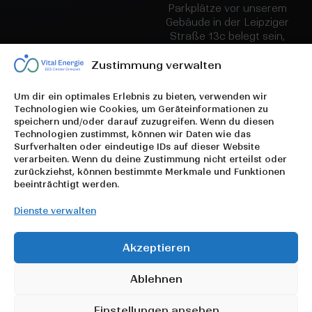
Parkplätze vor unserem
Gebäude in der Leipziger
Straße 13c belegt sein,
dann fahre bitte über die
Uferstraße kurz vor der
Zustimmung verwalten
Brücke bis ganz nach
unten zur Elbe und parke
Um dir ein optimales Erlebnis zu bieten, verwenden wir
dort ganz rechts dein
Technologien wie Cookies, um Geräteinformationen zu
Auto. Dann bist du nur ca.
speichern und/oder darauf zuzugreifen. Wenn du diesen
200 m von unserem
Technologien zustimmst, können wir Daten wie das
Eingang entfernt.
Surfverhalten oder eindeutige IDs auf dieser Website
verarbeiten. Wenn du deine Zustimmung nicht erteilst oder
Wir freuen uns darauf,
zurückziehst, können bestimmte Merkmale und Funktionen
beeinträchtigt werden.
dich in unseren
angenehmen und
Dienste verwalten
gepflegten
Räumlichkeiten begrüßen
zu dürfen.
Akzeptieren
Ablehnen
Impressum
Einstellungen ansehen