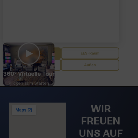
Lounge
EES-Raum
Beratung
Außen
360° Virtuelle Tour
Klicken zum Starten
WIR
FREUEN
UNS AUF