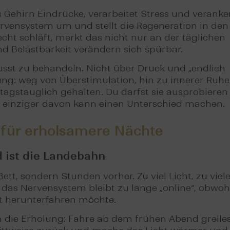
as Gehirn Eindrücke, verarbeitet Stress und veranke
ervensystem um und stellt die Regeneration in den
cht schläft, merkt das nicht nur an der täglichen
 Belastbarkeit verändern sich spürbar.
usst zu behandeln. Nicht über Druck und „endlich
ung: weg von Überstimulation, hin zu innerer Ruhe
ltagstauglich gehalten. Du darfst sie ausprobieren
 einziger davon kann einen Unterschied machen.
 für erholsamere Nächte
d ist die Landebahn
tt, sondern Stunden vorher. Zu viel Licht, zu viel
 das Nervensystem bleibt zu lange „online“, obwoh
t herunterfahren möchte.
 die Erholung: Fahre ab dem frühen Abend grelle