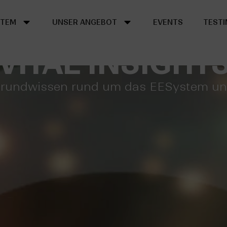
ES Dresden
STEM
UNSER ANGEBOT
EVENTS
TESTI
VITAL INSIGHT
grundwissen rund um das EESystem un