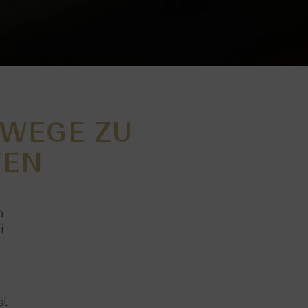
 WEGE ZU
TEN
n
i
st